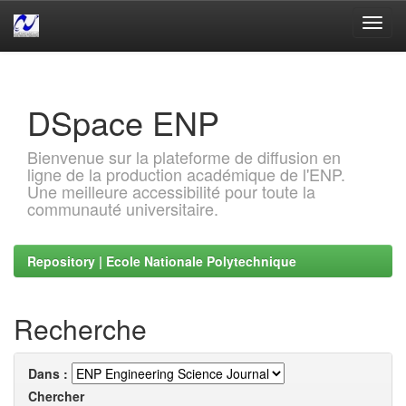
Skip
navigation
DSpace ENP
Bienvenue sur la plateforme de diffusion en
ligne de la production académique de l'ENP.
Une meilleure accessibilité pour toute la
communauté universitaire.
Repository | Ecole Nationale Polytechnique
Recherche
Dans :
Chercher