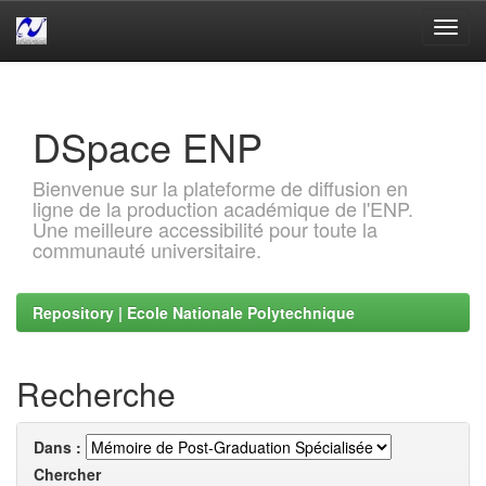
Skip
navigation
DSpace ENP
Bienvenue sur la plateforme de diffusion en
ligne de la production académique de l'ENP.
Une meilleure accessibilité pour toute la
communauté universitaire.
Repository | Ecole Nationale Polytechnique
Recherche
Dans :
Chercher