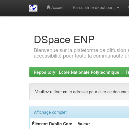
Accueil
Parcourir le dépôt par :
Skip
navigation
DSpace ENP
Bienvenue sur la plateforme de diffusion
accessibilité pour toute la communauté un
Repository | Ecole Nationale Polytechnique
T
Veuillez utiliser cette adresse pour citer ce docume
Affichage complet
Élément Dublin Core
Valeur