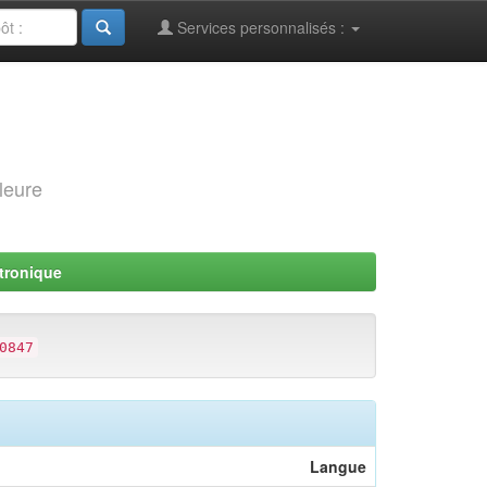
Services personnalisés :
leure
tronique
0847
Langue