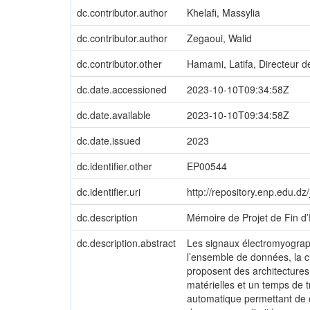
dc.contributor.author
Khelafi, Massylia
dc.contributor.author
Zegaoui, Walid
dc.contributor.other
Hamami, Latifa, Directeur d
dc.date.accessioned
2023-10-10T09:34:58Z
dc.date.available
2023-10-10T09:34:58Z
dc.date.issued
2023
dc.identifier.other
EP00544
dc.identifier.uri
http://repository.enp.edu.d
dc.description
Mémoire de Projet de Fin d’É
dc.description.abstract
Les signaux électromyograph
l’ensemble de données, la c
proposent des architectures
matérielles et un temps de 
automatique permettant de c