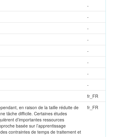
-
-
-
-
-
-
-
-
fr_FR
ndant, en raison de la taille réduite de
fr_FR
 tâche difficile. Certaines études
quièrent d’importantes ressources
approche basée sur l’apprentissage
 des contraintes de temps de traitement et