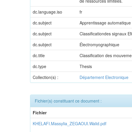
de ressources limitées.
dc.language.iso
fr
dc.subject
Apprentissage automatique
dc.subject
Classificationdes signaux 
dc.subject
Électromyographique
dc.title
Classification des mouveme
dc.type
Thesis
Collection(s) :
Département Electronique
Fichier(s) constituant ce document :
Fichier
KHELAFI.Massylia_ZEGAOUI.Walid.pdf