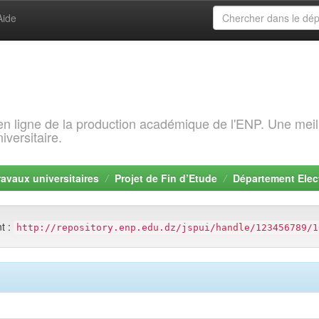
Aide
 en ligne de la production académique de l'ENP. Une meil
iversitaire.
ravaux universitaires
Projet de Fin d’Etude
Département Elec
nt :
http://repository.enp.edu.dz/jspui/handle/123456789/1