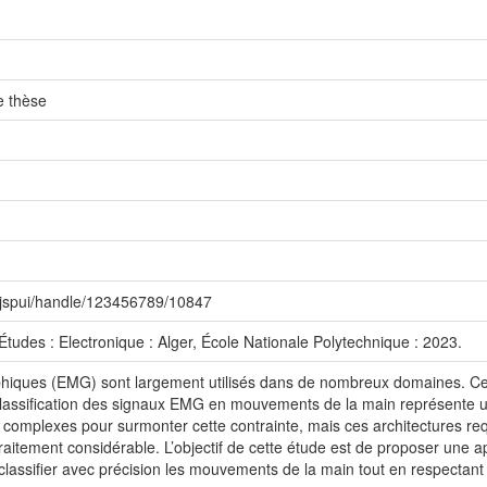
e thèse
z/jspui/handle/123456789/10847
tudes : Electronique : Alger, École Nationale Polytechnique : 2023.
iques (EMG) sont largement utilisés dans de nombreux domaines. Cepe
lassification des signaux EMG en mouvements de la main représente une
 complexes pour surmonter cette contrainte, mais ces architectures re
traitement considérable. L’objectif de cette étude est de proposer une 
lassifier avec précision les mouvements de la main tout en respectant