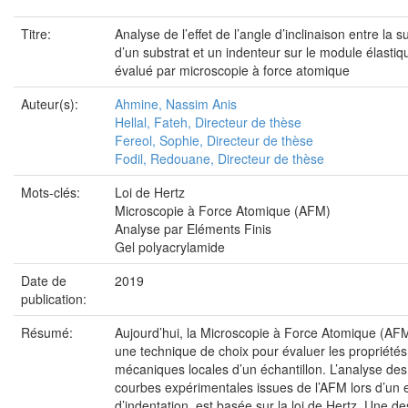
Titre:
Analyse de l’effet de l’angle d’inclinaison entre la s
d’un substrat et un indenteur sur le module élastiq
évalué par microscopie à force atomique
Auteur(s):
Ahmine, Nassim Anis
Hellal, Fateh, Directeur de thèse
Fereol, Sophie, Directeur de thèse
Fodil, Redouane, Directeur de thèse
Mots-clés:
Loi de Hertz
Microscopie à Force Atomique (AFM)
Analyse par Eléments Finis
Gel polyacrylamide
Date de
2019
publication:
Résumé:
Aujourd’hui, la Microscopie à Force Atomique (AFM
une technique de choix pour évaluer les propriétés
mécaniques locales d’un échantillon. L’analyse des
courbes expérimentales issues de l’AFM lors d’un 
d’indentation, est basée sur la loi de Hertz. Une de