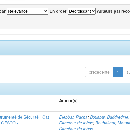
par
En order
Auteurs par reco
précédente
1
s
Auteur(s)
trumenté de Sécurité - Cas
Djebbar, Racha
;
Bousbai, Baddredine,
 ALGESCO -
Directeur de thèse
;
Boubakeur, Moha
Directeur de thèse