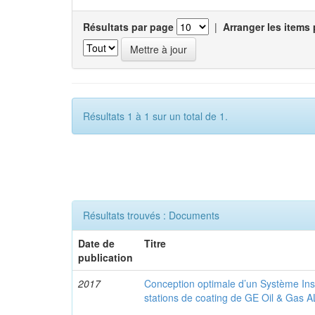
Résultats par page
|
Arranger les items 
Résultats 1 à 1 sur un total de 1.
Résultats trouvés : Documents
Date de
Titre
publication
2017
Conception optimale d’un Système Ins
stations de coating de GE Oil & Gas