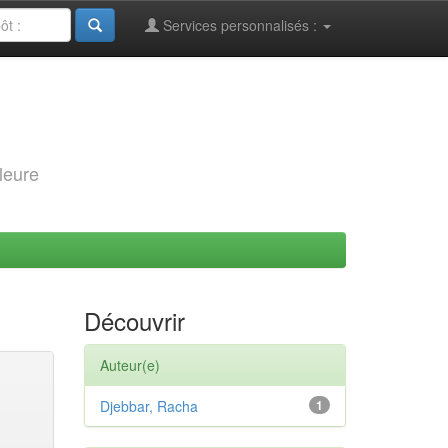
Services personnalisés :
leure
Découvrir
Auteur(e)
Djebbar, Racha
1