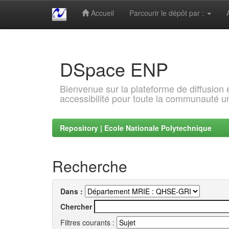
Accueil
Parcourir le dépôt par :
Skip
navigation
DSpace ENP
Bienvenue sur la plateforme de diffusion
accessibilité pour toute la communauté un
Repository | Ecole Nationale Polytechnique
Recherche
Dans :
Chercher
Filtres courants :