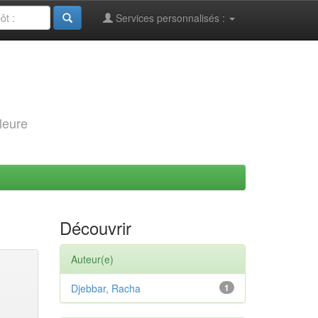
Services personnalisés :
leure
Découvrir
Auteur(e)
Djebbar, Racha
1