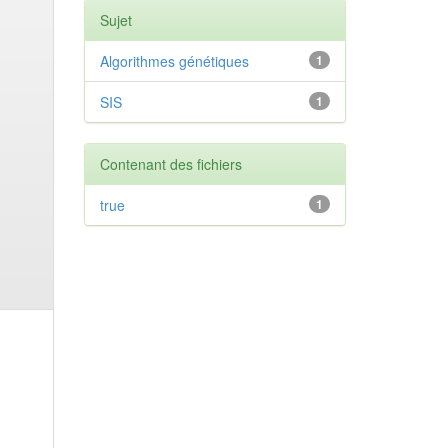
Sujet
Algorithmes génétiques
1
SIS
1
Contenant des fichiers
true
1