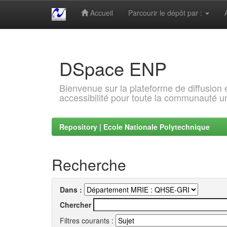
Accueil
Parcourir le dépôt par :
Skip
navigation
DSpace ENP
Bienvenue sur la plateforme de diffusion
accessibilité pour toute la communauté un
Repository | Ecole Nationale Polytechnique
Recherche
Dans :
Chercher
Filtres courants :