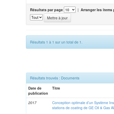
Résultats par page
|
Arranger les items 
Résultats 1 à 1 sur un total de 1.
Résultats trouvés : Documents
Date de
Titre
publication
2017
Conception optimale d’un Système Ins
stations de coating de GE Oil & Gas