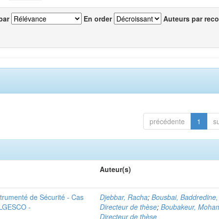
par
En order
Auteurs par reco
précédente
1
s
Auteur(s)
trumenté de Sécurité - Cas
Djebbar, Racha
;
Bousbai, Baddredine,
 ALGESCO -
Directeur de thèse
;
Boubakeur, Moha
Directeur de thèse