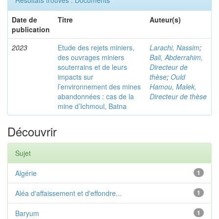
Résultats trouvés : Documents
Date de
Titre
Auteur(s)
publication
2023
Etude des rejets miniers,
Larachi, Nassim
;
des ouvrages miniers
Bali, Abderrahim,
souterrains et de leurs
Directeur de
impacts sur
thèse
;
Ould
l’environnement des mines
Hamou, Malek,
abandonnées : cas de la
Directeur de thèse
mine d’Ichmoul, Batna
Découvrir
Sujet
Algérie
1
Aléa d'affaissement et d'effondre...
1
Baryum
1