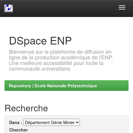
Skip
navigation
DSpace ENP
Bienvenue sur la plateforme de diffusion en
ligne de la production académique de l'ENP.
Une meilleure accessibilité pour toute la
communauté universitaire.
Repository | Ecole Nationale Polytechnique
Recherche
Dans :
Chercher