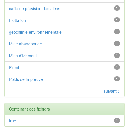
carte de prévision des aléas
1
Flottation
1
géochimie environnementale
1
Mine abandonnée
1
Mine d'Ichmoul
1
Plomb
1
Poids de la preuve
1
suivant >
Contenant des fichiers
true
1