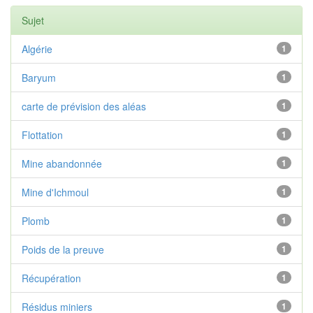
Sujet
Algérie
1
Baryum
1
carte de prévision des aléas
1
Flottation
1
Mine abandonnée
1
Mine d'Ichmoul
1
Plomb
1
Poids de la preuve
1
Récupération
1
Résidus miniers
1