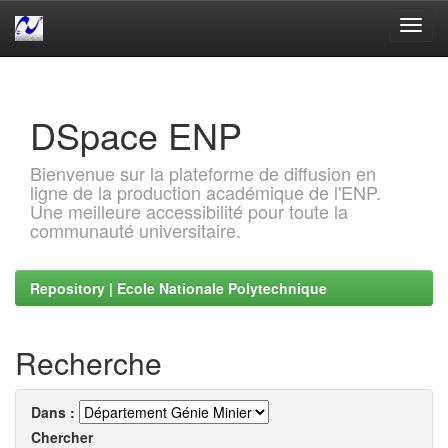
Skip
navigation
DSpace ENP
Bienvenue sur la plateforme de diffusion en
ligne de la production académique de l'ENP.
Une meilleure accessibilité pour toute la
communauté universitaire.
Repository | Ecole Nationale Polytechnique
Recherche
Dans :
Chercher