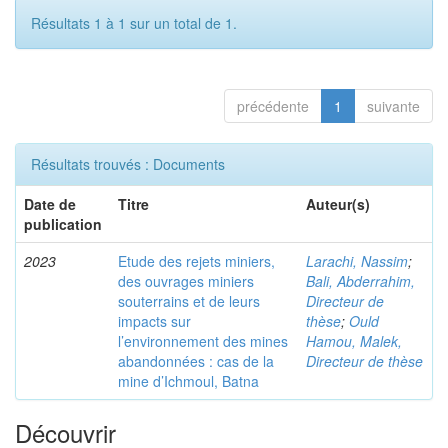
Résultats 1 à 1 sur un total de 1.
précédente
1
suivante
Résultats trouvés : Documents
Date de
Titre
Auteur(s)
publication
2023
Etude des rejets miniers,
Larachi, Nassim
;
des ouvrages miniers
Bali, Abderrahim,
souterrains et de leurs
Directeur de
impacts sur
thèse
;
Ould
l’environnement des mines
Hamou, Malek,
abandonnées : cas de la
Directeur de thèse
mine d’Ichmoul, Batna
Découvrir