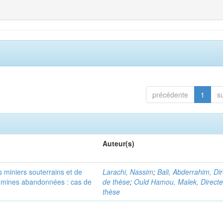
précédente
1
s
Auteur(s)
 miniers souterrains et de
Larachi, Nassim
;
Bali, Abderrahim, Di
s mines abandonnées : cas de
de thèse
;
Ould Hamou, Malek, Directe
thèse