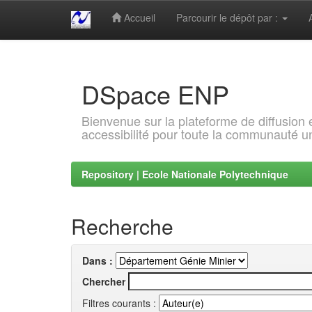
Accueil
Parcourir le dépôt par :
Skip
navigation
DSpace ENP
Bienvenue sur la plateforme de diffusion
accessibilité pour toute la communauté un
Repository | Ecole Nationale Polytechnique
Recherche
Dans :
Chercher
Filtres courants :