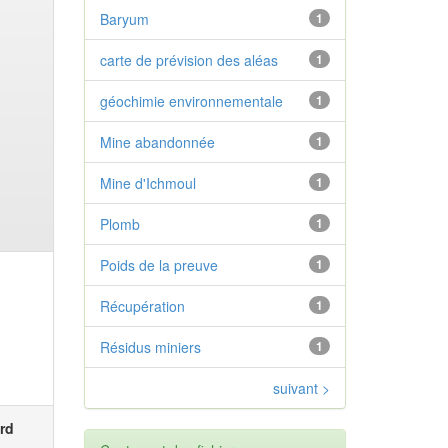
Baryum
1
carte de prévision des aléas
1
géochimie environnementale
1
Mine abandonnée
1
Mine d'Ichmoul
1
Plomb
1
Poids de la preuve
1
Récupération
1
Résidus miniers
1
suivant >
rd