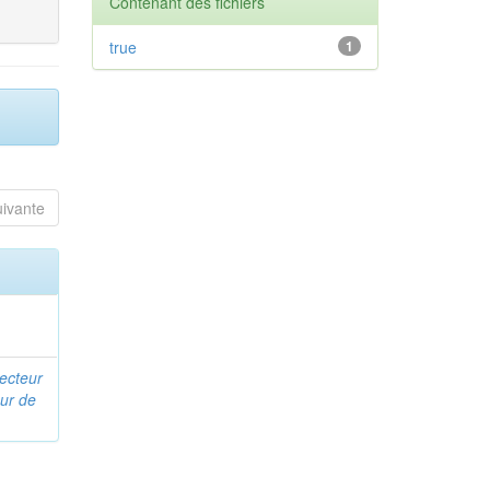
Contenant des fichiers
true
1
uivante
recteur
ur de