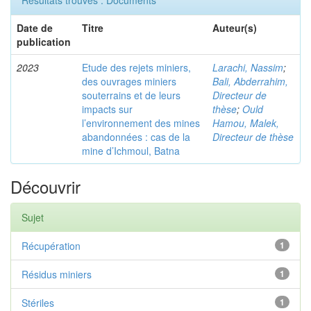
Résultats trouvés : Documents
Date de
Titre
Auteur(s)
publication
2023
Etude des rejets miniers,
Larachi, Nassim
;
des ouvrages miniers
Bali, Abderrahim,
souterrains et de leurs
Directeur de
impacts sur
thèse
;
Ould
l’environnement des mines
Hamou, Malek,
abandonnées : cas de la
Directeur de thèse
mine d’Ichmoul, Batna
Découvrir
Sujet
Récupération
1
Résidus miniers
1
Stériles
1