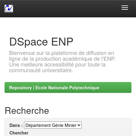
Skip
navigation
DSpace ENP
Bienvenue sur la plateforme de diffusion en
ligne de la production académique de l'ENP.
Une meilleure accessibilité pour toute la
communauté universitaire.
Repository | Ecole Nationale Polytechnique
Recherche
Dans :
Chercher