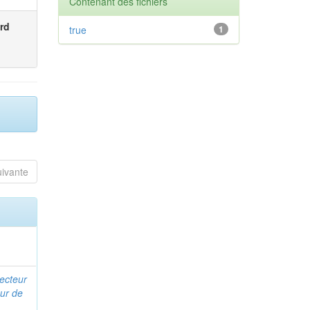
Contenant des fichiers
rd
true
1
uivante
recteur
ur de