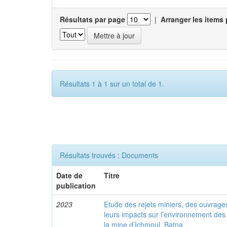
Résultats par page
|
Arranger les items 
Résultats 1 à 1 sur un total de 1.
Résultats trouvés : Documents
Date de
Titre
publication
2023
Etude des rejets miniers, des ouvrages
leurs impacts sur l’environnement de
la mine d’Ichmoul, Batna