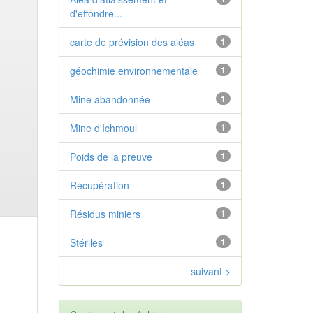
d'effondre...
carte de prévision des aléas
1
géochimie environnementale
1
Mine abandonnée
1
Mine d'Ichmoul
1
Poids de la preuve
1
Récupération
1
Résidus miniers
1
Stériles
1
suivant >