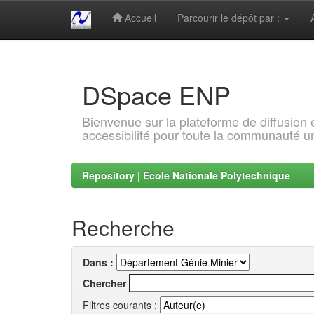
Accueil
Parcourir le dépôt par :
Skip
navigation
DSpace ENP
Bienvenue sur la plateforme de diffusion
accessibilité pour toute la communauté un
Repository | Ecole Nationale Polytechnique
Recherche
Dans :
Chercher
Filtres courants :