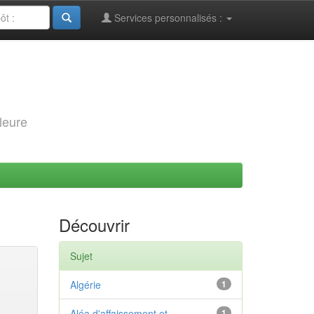
Services personnalisés :
leure
Découvrir
Sujet
Algérie
1
Aléa d'affaissement et
1