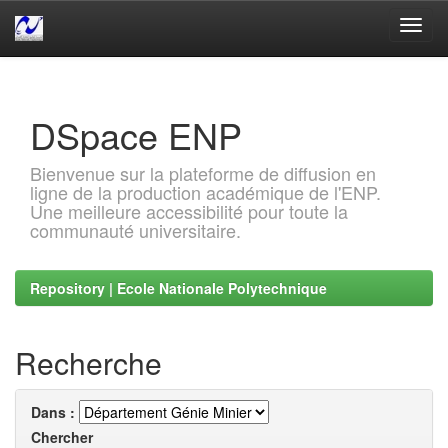
Skip
navigation
DSpace ENP
Bienvenue sur la plateforme de diffusion en
ligne de la production académique de l'ENP.
Une meilleure accessibilité pour toute la
communauté universitaire.
Repository | Ecole Nationale Polytechnique
Recherche
Dans :
Chercher