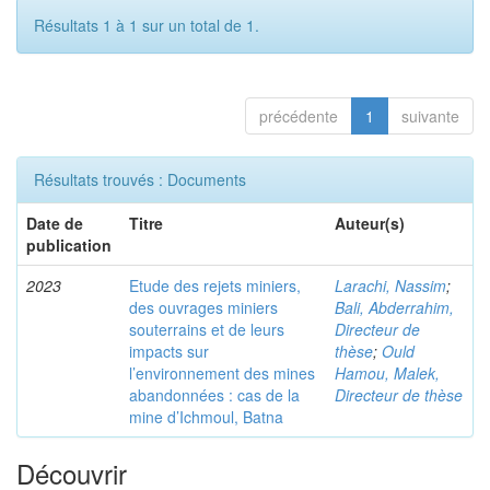
Résultats 1 à 1 sur un total de 1.
précédente
1
suivante
Résultats trouvés : Documents
Date de
Titre
Auteur(s)
publication
2023
Etude des rejets miniers,
Larachi, Nassim
;
des ouvrages miniers
Bali, Abderrahim,
souterrains et de leurs
Directeur de
impacts sur
thèse
;
Ould
l’environnement des mines
Hamou, Malek,
abandonnées : cas de la
Directeur de thèse
mine d’Ichmoul, Batna
Découvrir