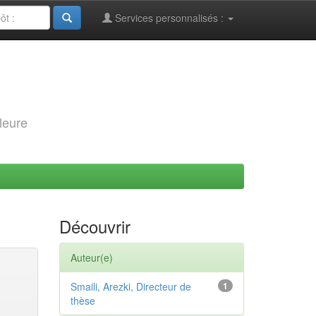
Services personnalisés :
leure
Découvrir
Auteur(e)
Smaili, Arezki, Directeur de
1
thèse