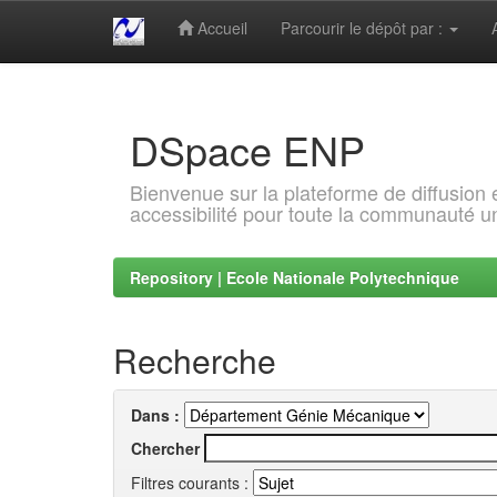
Accueil
Parcourir le dépôt par :
Skip
navigation
DSpace ENP
Bienvenue sur la plateforme de diffusion
accessibilité pour toute la communauté un
Repository | Ecole Nationale Polytechnique
Recherche
Dans :
Chercher
Filtres courants :