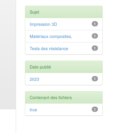
Sujet
Impression 3D
1
Matériaux composites,
1
Tests des résistance
1
Date publié
2023
1
Contenant des fichiers
true
1