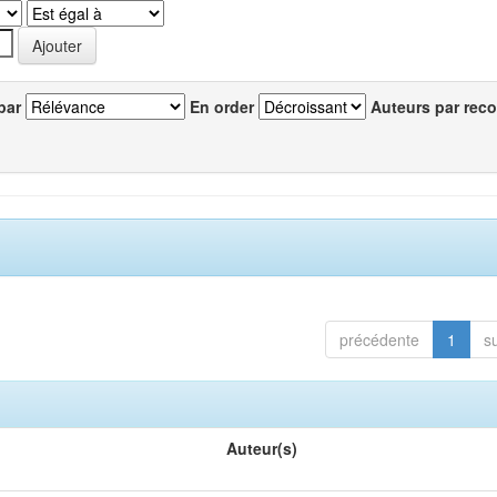
par
En order
Auteurs par reco
précédente
1
s
Auteur(s)