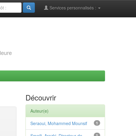
Services personnalisés :
leure
Découvrir
Auteur(e)
Seraoui, Mohammed Mounsif
1
Smaili, Arezki, Directeur de
1