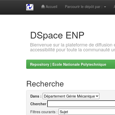
Accueil
Parcourir le dépôt par :
Skip
navigation
DSpace ENP
Bienvenue sur la plateforme de diffusion
accessibilité pour toute la communauté un
Repository | Ecole Nationale Polytechnique
Recherche
Dans :
Chercher
Filtres courants :