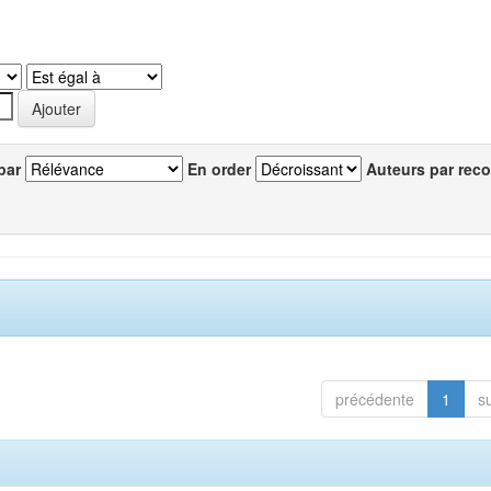
par
En order
Auteurs par reco
précédente
1
s