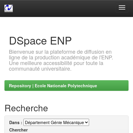
Skip
navigation
DSpace ENP
Bienvenue sur la plateforme de diffusion en
ligne de la production académique de l'ENP.
Une meilleure accessibilité pour toute la
communauté universitaire.
Repository | Ecole Nationale Polytechnique
Recherche
Dans :
Chercher