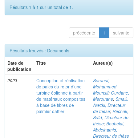
Résultats 1 à 1 sur un total de 1.
précédente
1
suivante
Résultats trouvés : Documents
Date de
Titre
Auteur(s)
publication
2023
Conception et réalisation
Seraoui,
de pales du rotor d’une
Mohammed
turbine éolienne à partir
Mounsif
;
Ourdane,
de matériaux composites
Merouane
;
Smaili,
à base de fibres de
Arezki, Directeur
palmier dattier
de thèse
;
Rechak,
Saïd, Directeur de
thèse
;
Bouhelal,
Abdelhamid,
Directeur de thèse