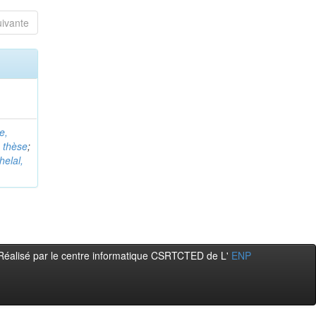
uivante
e,
e thèse
;
helal,
Réalisé par le centre informatique CSRTCTED de L'
ENP