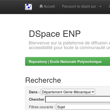
Accueil
Parcourir le dépôt par :
Skip
navigation
DSpace ENP
Bienvenue sur la plateforme de diffusion
accessibilité pour toute la communauté un
Repository | Ecole Nationale Polytechnique
Recherche
Dans :
Chercher
Filtres courants :