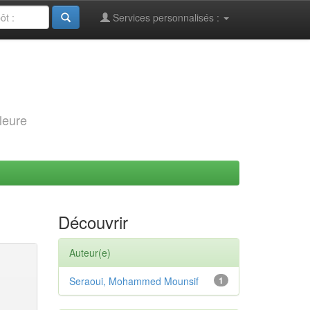
Services personnalisés :
leure
Découvrir
Auteur(e)
Seraoui, Mohammed Mounsif
1