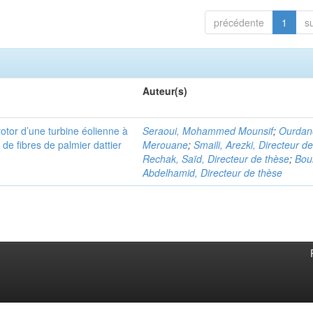
précédente
1
s
Auteur(s)
rotor d’une turbine éolienne à
Seraoui, Mohammed Mounsif
;
Ourdan
de fibres de palmier dattier
Merouane
;
Smaili, Arezki, Directeur d
Rechak, Saïd, Directeur de thèse
;
Bou
Abdelhamid, Directeur de thèse