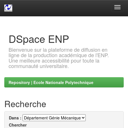
Skip
navigation
DSpace ENP
Bienvenue sur la plateforme de diffusion en
ligne de la production académique de l'ENP.
Une meilleure accessibilité pour toute la
communauté universitaire.
Repository | Ecole Nationale Polytechnique
Recherche
Dans :
Chercher