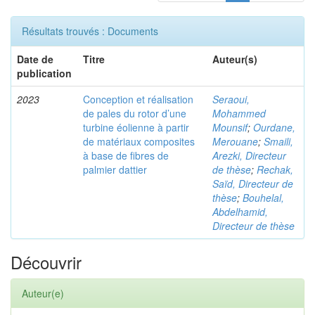
Résultats trouvés : Documents
Date de
Titre
Auteur(s)
publication
2023
Conception et réalisation
Seraoui,
de pales du rotor d’une
Mohammed
turbine éolienne à partir
Mounsif
;
Ourdane,
de matériaux composites
Merouane
;
Smaili,
à base de fibres de
Arezki, Directeur
palmier dattier
de thèse
;
Rechak,
Saïd, Directeur de
thèse
;
Bouhelal,
Abdelhamid,
Directeur de thèse
Découvrir
Auteur(e)