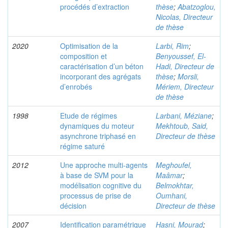
procédés d’extraction
thèse
;
Abatzoglou,
Nicolas, Directeur
de thèse
2020
Optimisation de la
Larbi, Rim
;
composition et
Benyoussef, El-
caractérisation d’un béton
Hadi, Directeur de
incorporant des agrégats
thèse
;
Morsli,
d’enrobés
Mériem, Directeur
de thèse
1998
Etude de régimes
Larbani, Méziane
;
dynamiques du moteur
Mekhtoub, Said,
asynchrone triphasé en
Directeur de thèse
régime saturé
2012
Une approche multi-agents
Meghoufel,
à base de SVM pour la
Maâmar
;
modélisation cognitive du
Belmokhtar,
processus de prise de
Oumhani,
décision
Directeur de thèse
2007
Identification paramétrique
Hasni, Mourad
;