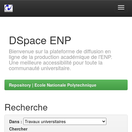
Skip
navigation
DSpace ENP
Bienvenue sur la plateforme de diffusion en
ligne de la production académique de l'ENP.
Une meilleure accessibilité pour toute la
communauté universitaire.
Repository | Ecole Nationale Polytechnique
Recherche
Dans :
Chercher