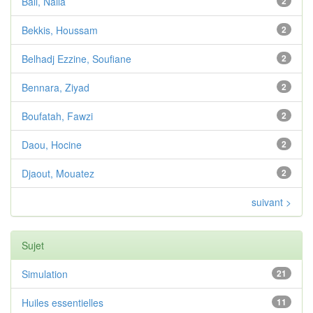
Bali, Naila
2
Bekkis, Houssam
2
Belhadj Ezzine, Soufiane
2
Bennara, Ziyad
2
Boufatah, Fawzi
2
Daou, Hocine
2
Djaout, Mouatez
2
suivant >
Sujet
Simulation
21
Huiles essentielles
11