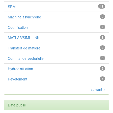
SRM
11
Machine asynchrone
9
Optimisation
9
MATLAB/SIMULINK
8
Transfert de matière
8
Commande vectorielle
6
Hydrodistillation
6
Revêtement
6
suivant >
Date publié