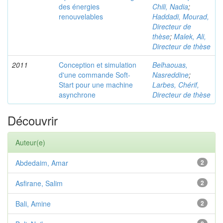
des énergies
Chili, Nadia
;
renouvelables
Haddadi, Mourad,
Directeur de
thèse
;
Malek, Ali,
Directeur de thèse
2011
Conception et simulation
Belhaouas,
d'une commande Soft-
Nasreddine
;
Start pour une machine
Larbes, Chérif,
asynchrone
Directeur de thèse
Découvrir
Auteur(e)
Abdedaim, Amar
2
Asfirane, Salim
2
Bali, Amine
2