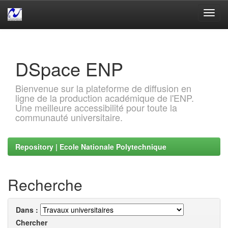
Skip
navigation
DSpace ENP
Bienvenue sur la plateforme de diffusion en
ligne de la production académique de l'ENP.
Une meilleure accessibilité pour toute la
communauté universitaire.
Repository | Ecole Nationale Polytechnique
Recherche
Dans :
Chercher