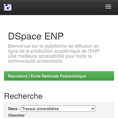
Skip
navigation
DSpace ENP
Bienvenue sur la plateforme de diffusion en
ligne de la production académique de l'ENP.
Une meilleure accessibilité pour toute la
communauté universitaire.
Repository | Ecole Nationale Polytechnique
Recherche
Dans :
Chercher