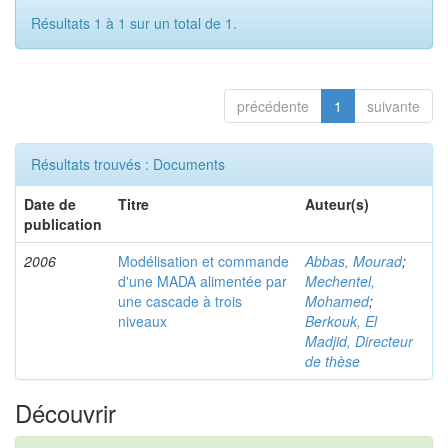
Résultats 1 à 1 sur un total de 1.
précédente
1
suivante
Résultats trouvés : Documents
Date de
Titre
Auteur(s)
publication
2006
Modélisation et commande
Abbas, Mourad
;
d'une MADA alimentée par
Mechentel,
une cascade à trois
Mohamed
;
niveaux
Berkouk, El
Madjid, Directeur
de thèse
Découvrir