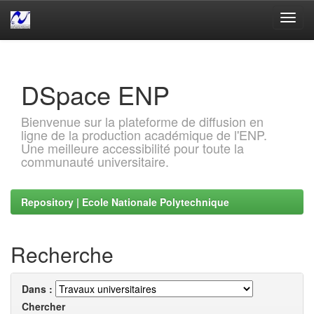
Skip
navigation
DSpace ENP
Bienvenue sur la plateforme de diffusion en
ligne de la production académique de l'ENP.
Une meilleure accessibilité pour toute la
communauté universitaire.
Repository | Ecole Nationale Polytechnique
Recherche
Dans :
Chercher