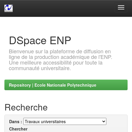
Skip
navigation
DSpace ENP
Bienvenue sur la plateforme de diffusion en
ligne de la production académique de l'ENP.
Une meilleure accessibilité pour toute la
communauté universitaire.
Repository | Ecole Nationale Polytechnique
Recherche
Dans :
Chercher