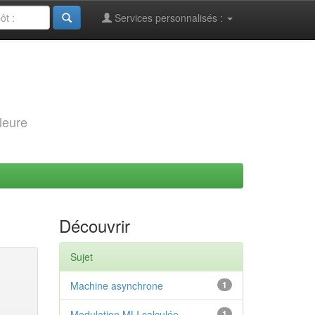
Services personnalisés :
leure
Découvrir
Sujet
Machine asynchrone
1
Modulation MLI calculée
1