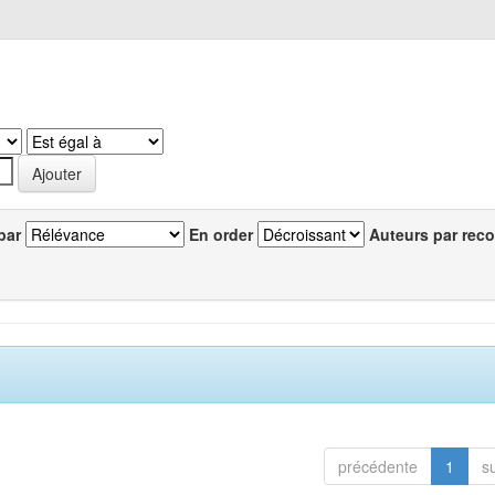
par
En order
Auteurs par reco
précédente
1
s