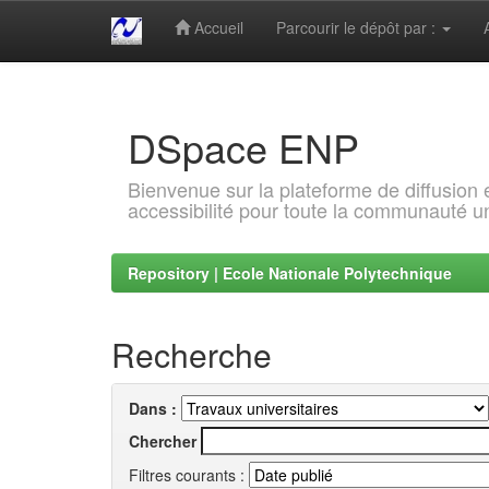
Accueil
Parcourir le dépôt par :
Skip
navigation
DSpace ENP
Bienvenue sur la plateforme de diffusion
accessibilité pour toute la communauté un
Repository | Ecole Nationale Polytechnique
Recherche
Dans :
Chercher
Filtres courants :