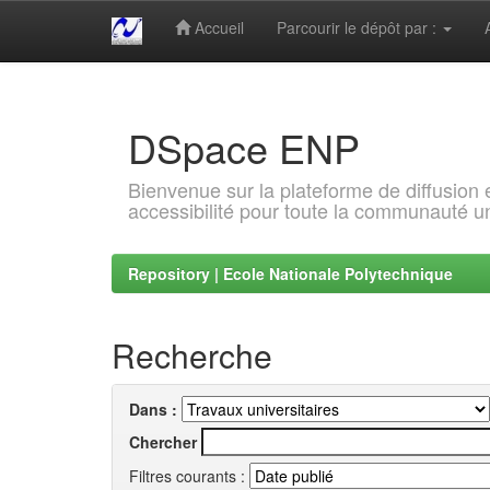
Accueil
Parcourir le dépôt par :
Skip
navigation
DSpace ENP
Bienvenue sur la plateforme de diffusion
accessibilité pour toute la communauté un
Repository | Ecole Nationale Polytechnique
Recherche
Dans :
Chercher
Filtres courants :