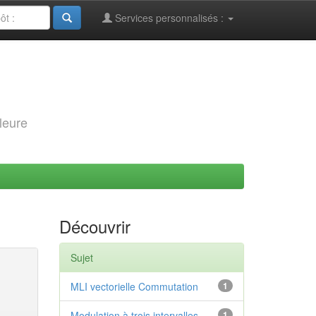
Services personnalisés :
leure
Découvrir
Sujet
MLI vectorielle Commutation
1
Modulation à trois intervalles
1