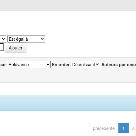
par
En order
Auteurs par reco
précédente
1
s