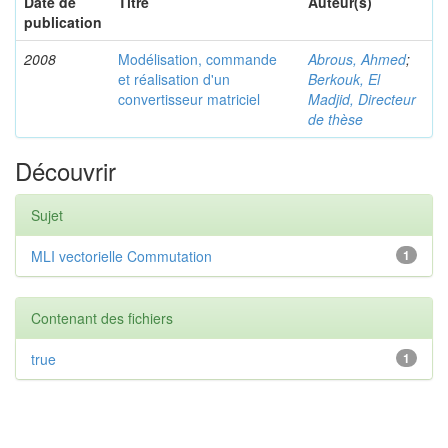
Date de
Titre
Auteur(s)
publication
2008
Modélisation, commande
Abrous, Ahmed
;
et réalisation d'un
Berkouk, El
convertisseur matriciel
Madjid, Directeur
de thèse
Découvrir
Sujet
MLI vectorielle Commutation
1
Contenant des fichiers
true
1