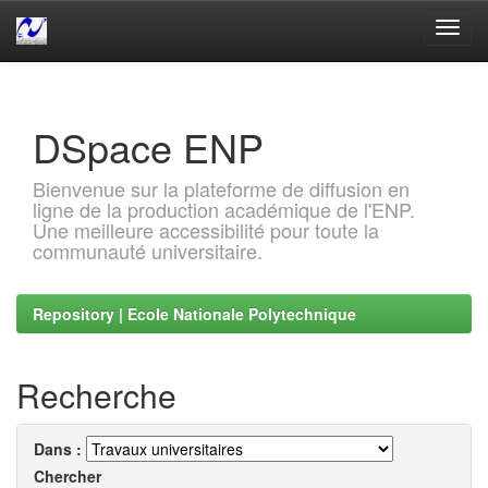
Skip
navigation
DSpace ENP
Bienvenue sur la plateforme de diffusion en
ligne de la production académique de l'ENP.
Une meilleure accessibilité pour toute la
communauté universitaire.
Repository | Ecole Nationale Polytechnique
Recherche
Dans :
Chercher