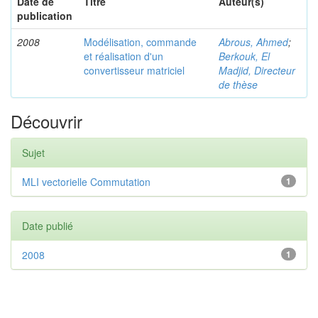
Date de
Titre
Auteur(s)
publication
2008
Modélisation, commande
Abrous, Ahmed
;
et réalisation d'un
Berkouk, El
convertisseur matriciel
Madjid, Directeur
de thèse
Découvrir
Sujet
MLI vectorielle Commutation
1
Date publié
2008
1