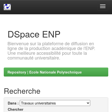
Skip
navigation
DSpace ENP
Bienvenue sur la plateforme de diffusion en
ligne de la production académique de l'ENP.
Une meilleure accessibilité pour toute la
communauté universitaire.
Repository | Ecole Nationale Polytechnique
Recherche
Dans :
Chercher