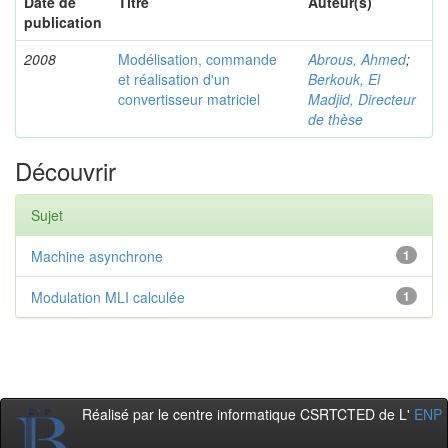
Date de
Titre
Auteur(s)
publication
2008
Modélisation, commande
Abrous, Ahmed
;
et réalisation d'un
Berkouk, El
convertisseur matriciel
Madjid, Directeur
de thèse
Découvrir
Sujet
Machine asynchrone
1
Modulation MLI calculée
1
Réalisé par le centre informatique CSRTCTED de L'
ENP