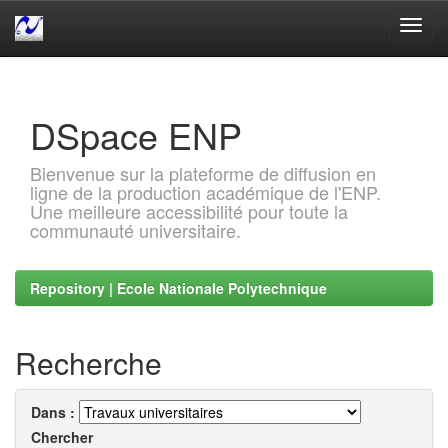
Skip
navigation
DSpace ENP
Bienvenue sur la plateforme de diffusion en
ligne de la production académique de l'ENP.
Une meilleure accessibilité pour toute la
communauté universitaire.
Repository | Ecole Nationale Polytechnique
Recherche
Dans :
Chercher