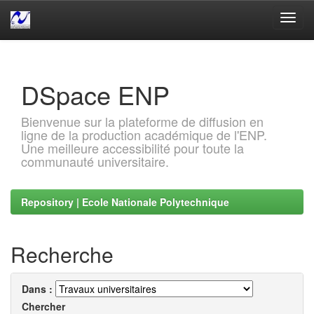
Skip
navigation
DSpace ENP
Bienvenue sur la plateforme de diffusion en
ligne de la production académique de l'ENP.
Une meilleure accessibilité pour toute la
communauté universitaire.
Repository | Ecole Nationale Polytechnique
Recherche
Dans :
Chercher