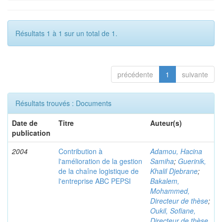
Résultats 1 à 1 sur un total de 1.
précédente
1
suivante
Résultats trouvés : Documents
Date de
Titre
Auteur(s)
publication
2004
Contribution à
Adamou, Hacina
l'amélioration de la gestion
Samiha
;
Guerinik,
de la chaîne logistique de
Khalil Djebrane
;
l'entreprise ABC PEPSI
Bakalem,
Mohammed,
Directeur de thèse
;
Oukil, Sofiane,
Directeur de thèse