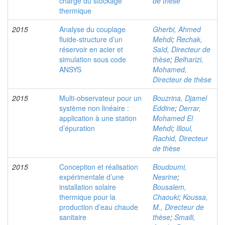
charge du stockage
de thèse
thermique
2015
Analyse du couplage
Gherbi, Ahmed
fluide-structure d’un
Mehdi
;
Rechak,
réservoir en acier et
Saïd, Directeur de
simulation sous code
thèse
;
Belharizi,
ANSYS
Mohamed,
Directeur de thèse
2015
Multi-observateur pour un
Bouzrina, Djamel
système non linéaire :
Eddine
;
Derrar,
application à une station
Mohamed El
d’épuration
Mehdi
;
Illoul,
Rachid, Directeur
de thèse
2015
Conception et réalisation
Boudoumi,
expérimentale d’une
Nesrine
;
installation solaire
Bousalem,
thermique pour la
Chaouki
;
Koussa,
production d’eau chaude
M., Directeur de
sanitaire
thèse
;
Smaili,