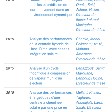
mobiles et prédiction de
Ouala, Said
;
leur mouvement dans un
Achour, Hakim,
environnement dynamique
Directeur de
thèse
;
Lakrouf,
Mustapha,
Directeur de thèse
2015
Analyse des performances
Cherikh, Mehdi
de la centrale hybride de
Belkacem
;
Ait Ali,
Hassi R’mel avec et sans
Mohand
intégration solaire
Ameziane,
Directeur de thèse
2015
Analyse d’un cycle
Benazzouz, Samir
frigorifique à compression
Marouane
;
de vapeur muni d’un
Bennour, Hocine,
éjecteur
Directeur de thèse
2015
Analyse des performances
Meliani, Khaled
;
énergétiques d’une
Taghourt,
centrale à cheminée
Abdeldjalil
;
Larbi,
solaire par une prise en
Salah, Directeur