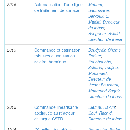
2015
Automatisation d’une ligne
Mahour,
de traitement de surface
Saoussane
;
Berkouk, El
Madjid, Directeur
de thèse
;
Bougdour, Belaid,
Directeur de thèse
2015
Commande et estimation
Boudjedir, Chems
robustes d'une station
Eddine
;
solaire thermique
Fenchouche,
Zakaria
;
Tadjine,
Mohamed,
Directeur de
thèse
;
Boucherit,
Mohamed Seghir,
Directeur de thèse
2015
Commande linéarisante
Djemai, Hakim
;
appliquée au réacteur
Illoul, Rachid,
chimique CSTR
Directeur de thèse
2015
Détection des objets
Amrouche, Sadek
;