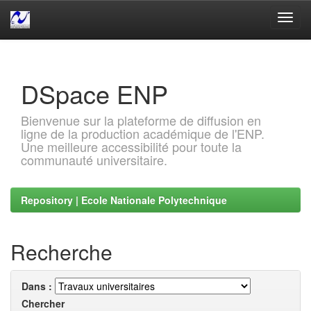
Skip
navigation
DSpace ENP
Bienvenue sur la plateforme de diffusion en
ligne de la production académique de l'ENP.
Une meilleure accessibilité pour toute la
communauté universitaire.
Repository | Ecole Nationale Polytechnique
Recherche
Dans :
Chercher