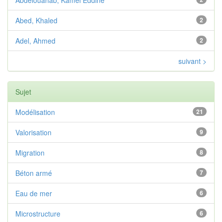
Abdelouahab, Kamel Eddine
Abed, Khaled
2
Adel, Ahmed
2
suivant >
Sujet
Modélisation
21
Valorisation
9
Migration
8
Béton armé
7
Eau de mer
6
Microstructure
6