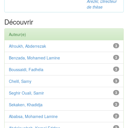
Arezki, Directeur
de thèse
Découvrir
Auteur(e)
Afroukh, Abderrezak
3
Benzada, Mohamed Lamine
3
Boussaidi, Fadhéla
3
Chelil, Samy
3
Seghir Ouali, Samir
3
Sekaken, Khadidja
3
Ababsa, Mohamed Lamine
2
2