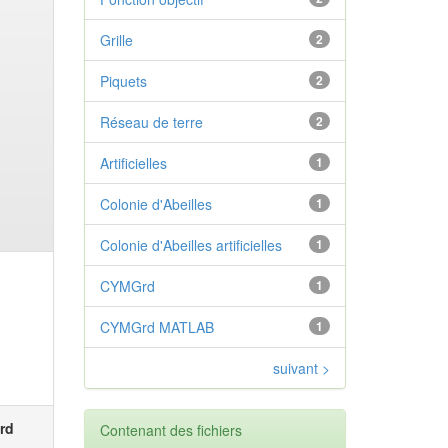
Grille
2
Piquets
2
Réseau de terre
2
Artificielles
1
Colonie d'Abeilles
1
Colonie d'Abeilles artificielles
1
CYMGrd
1
CYMGrd MATLAB
1
suivant >
rd
Contenant des fichiers