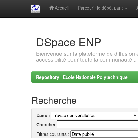
Accueil
Parcourir le dépôt par :
Skip
navigation
DSpace ENP
Bienvenue sur la plateforme de diffusion
accessibilité pour toute la communauté un
Repository | Ecole Nationale Polytechnique
Recherche
Dans :
Chercher
Filtres courants :