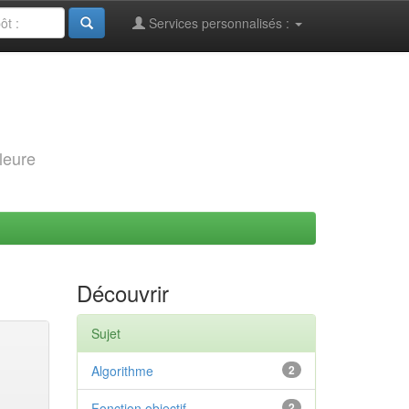
Services personnalisés :
leure
Découvrir
Sujet
Algorithme
2
Fonction objectif
2