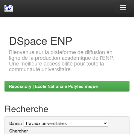
Skip
navigation
DSpace ENP
Bienvenue sur la plateforme de diffusion en
ligne de la production académique de l'ENP.
Une meilleure accessibilité pour toute la
communauté universitaire.
Repository | Ecole Nationale Polytechnique
Recherche
Dans :
Chercher