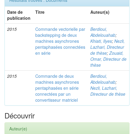
Résultats trouvés : Documents
Date de
Titre
Auteur(s)
publication
2015
Commande vectorielle par
Berdioui,
backstepping de deux
Abdelouahab
;
machines asynchrones
Khiati, Ilyes
;
Nezli,
pentaphasées connectées
Lazhari, Directeur
en série
de thèse
;
Zouaid,
Omar, Directeur de
thèse
2015
Commande de deux
Berdioui,
machines asynchrones
Abdelouahab
;
pentaphasées en série
Nezli, Lazhari,
connectées par un
Directeur de thèse
convertisseur matriciel
Découvrir
Auteur(e)