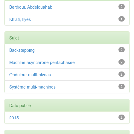
Berdioui, Abdelouahab
2
Khiati, Ilyes
1
Sujet
Backstepping
2
Machine asynchrone pentaphasée
2
Onduleur multi-niveau
2
Système multi-machines
2
Date publié
2015
2