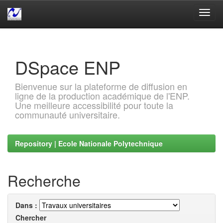
Skip
navigation
DSpace ENP
Bienvenue sur la plateforme de diffusion en
ligne de la production académique de l'ENP.
Une meilleure accessibilité pour toute la
communauté universitaire.
Repository | Ecole Nationale Polytechnique
Recherche
Dans :
Chercher