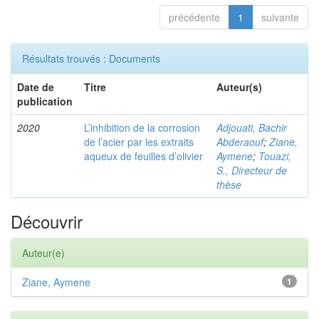
précédente
1
suivante
Résultats trouvés : Documents
Date de
Titre
Auteur(s)
publication
2020
L’inhibition de la corrosion
Adjouati, Bachir
de l’acier par les extraits
Abderaouf
;
Ziane,
aqueux de feuilles d’olivier
Aymene
;
Touazi,
S., Directeur de
thèse
Découvrir
Auteur(e)
Ziane, Aymene
1