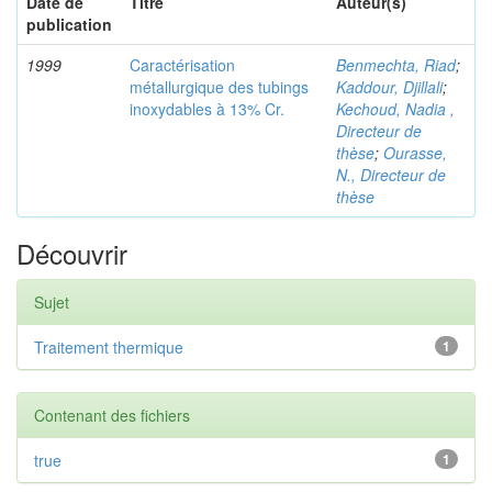
Date de
Titre
Auteur(s)
publication
1999
Caractérisation
Benmechta, Riad
;
métallurgique des tubings
Kaddour, Djillali
;
inoxydables à 13% Cr.
Kechoud, Nadia ,
Directeur de
thèse
;
Ourasse,
N., Directeur de
thèse
Découvrir
Sujet
Traitement thermique
1
Contenant des fichiers
true
1