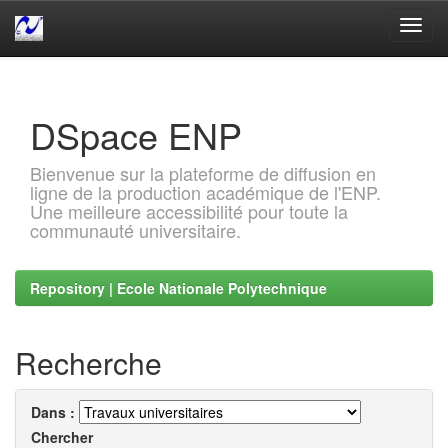
Skip
navigation
DSpace ENP
Bienvenue sur la plateforme de diffusion en
ligne de la production académique de l'ENP.
Une meilleure accessibilité pour toute la
communauté universitaire.
Repository | Ecole Nationale Polytechnique
Recherche
Dans :
Chercher