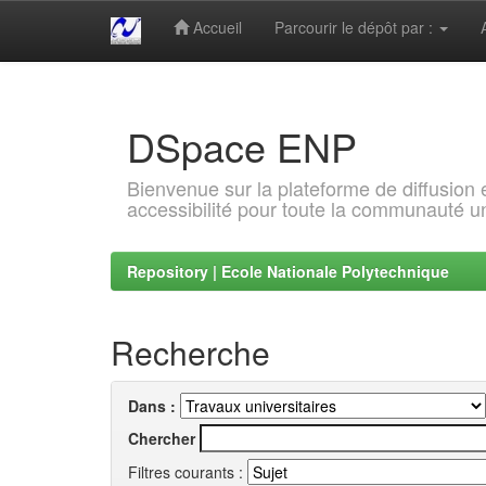
Accueil
Parcourir le dépôt par :
Skip
navigation
DSpace ENP
Bienvenue sur la plateforme de diffusion
accessibilité pour toute la communauté un
Repository | Ecole Nationale Polytechnique
Recherche
Dans :
Chercher
Filtres courants :