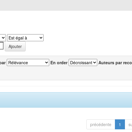
par
En order
Auteurs par reco
précédente
1
s