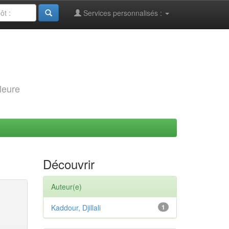
Services personnalisés :
leure
Découvrir
Auteur(e)
Kaddour, Djillali
1