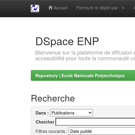
Accueil
Parcourir le dépôt par :
Skip
navigation
DSpace ENP
Bienvenue sur la plateforme de diffusion
accessibilité pour toute la communauté un
Repository | Ecole Nationale Polytechnique
Recherche
Dans :
Chercher
Filtres courants :