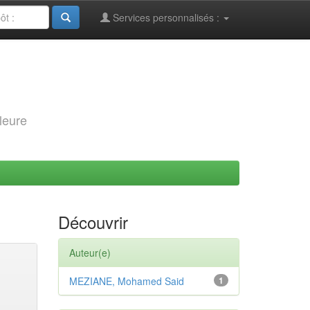
Services personnalisés :
leure
Découvrir
Auteur(e)
MEZIANE, Mohamed Said
1