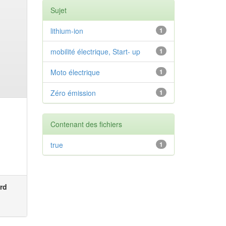
Sujet
lithium-ion
1
mobilité électrique, Start- up
1
Moto électrique
1
Zéro émission
1
Contenant des fichiers
true
1
rd