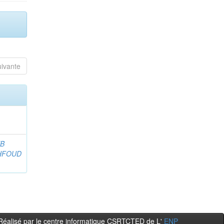
uivante
B
HFOUD
Réalisé par le centre informatique CSRTCTED de L'
ENP