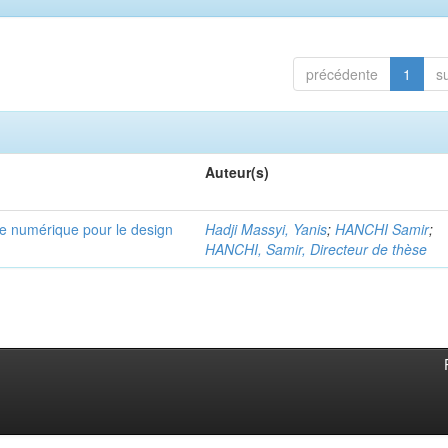
précédente
1
s
Auteur(s)
ve numérique pour le design
Hadji Massyi, Yanis
;
HANCHI Samir
;
HANCHI, Samir, Directeur de thèse