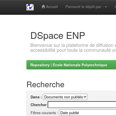
Accueil
Parcourir le dépôt par :
Skip
navigation
DSpace ENP
Bienvenue sur la plateforme de diffusion
accessibilité pour toute la communauté un
Repository | Ecole Nationale Polytechnique
Recherche
Dans :
Chercher
Filtres courants :