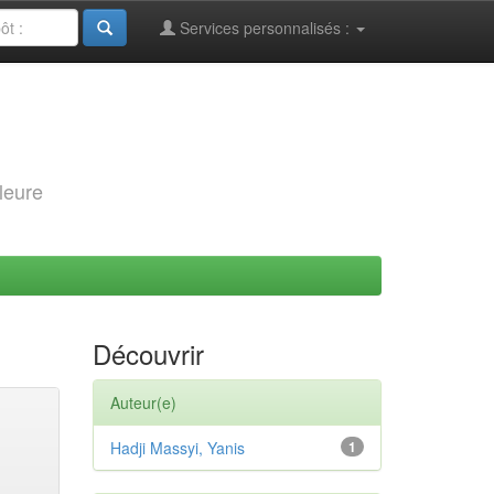
Services personnalisés :
leure
Découvrir
Auteur(e)
Hadji Massyi, Yanis
1