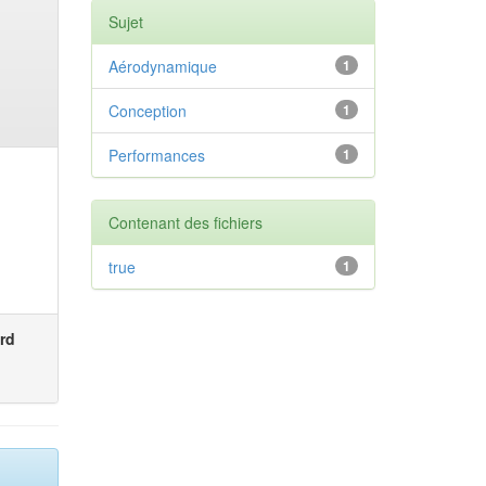
Sujet
Aérodynamique
1
Conception
1
Performances
1
Contenant des fichiers
true
1
rd