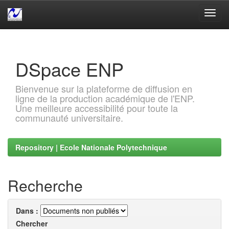
Skip
navigation
DSpace ENP
Bienvenue sur la plateforme de diffusion en
ligne de la production académique de l'ENP.
Une meilleure accessibilité pour toute la
communauté universitaire.
Repository | Ecole Nationale Polytechnique
Recherche
Dans :
Chercher