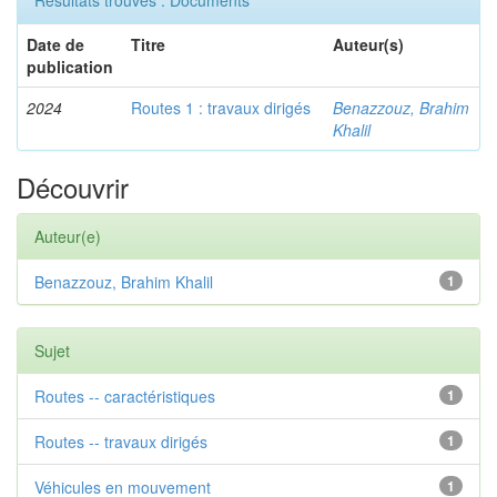
Résultats trouvés : Documents
Date de
Titre
Auteur(s)
publication
2024
Routes 1 : travaux dirigés
Benazzouz, Brahim
Khalil
Découvrir
Auteur(e)
Benazzouz, Brahim Khalil
1
Sujet
Routes -- caractéristiques
1
Routes -- travaux dirigés
1
Véhicules en mouvement
1