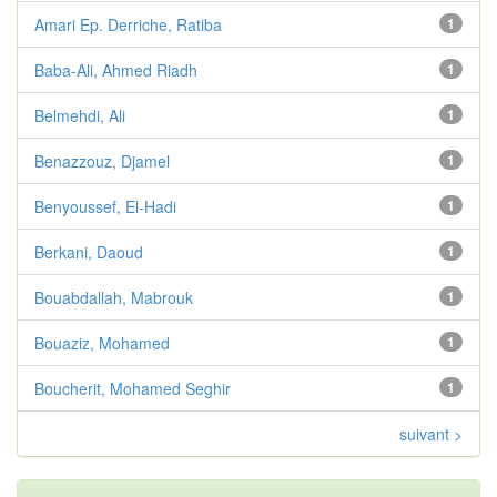
Amari Ep. Derriche, Ratiba
1
Baba-Ali, Ahmed Riadh
1
Belmehdi, Ali
1
Benazzouz, Djamel
1
Benyoussef, El-Hadi
1
Berkani, Daoud
1
Bouabdallah, Mabrouk
1
Bouaziz, Mohamed
1
Boucherit, Mohamed Seghir
1
suivant >