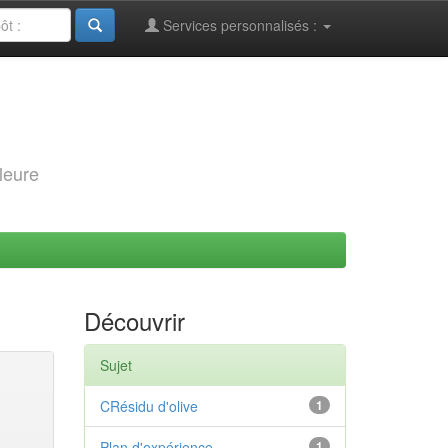
Services personnalisés :
leure
Découvrir
Sujet
CRésidu d'olive
1
Plan d'expérience
1