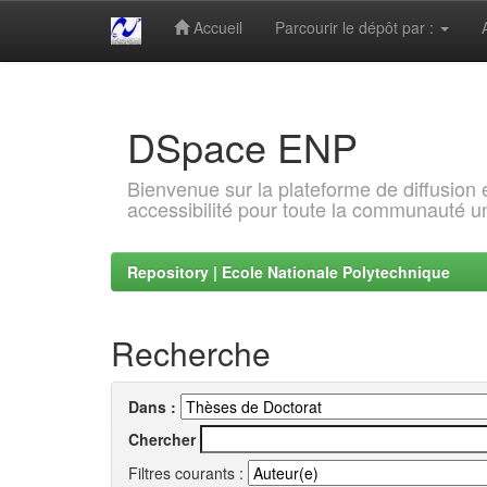
Accueil
Parcourir le dépôt par :
Skip
navigation
DSpace ENP
Bienvenue sur la plateforme de diffusion
accessibilité pour toute la communauté un
Repository | Ecole Nationale Polytechnique
Recherche
Dans :
Chercher
Filtres courants :