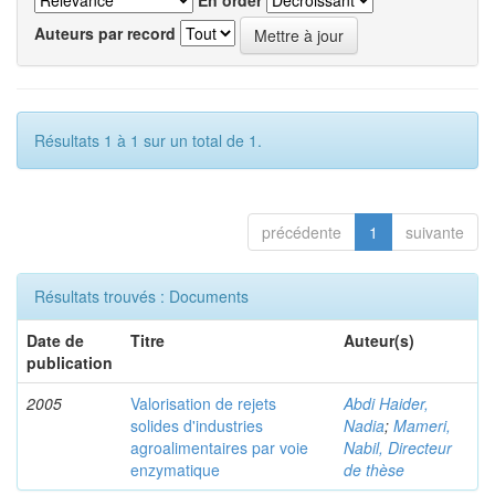
En order
Auteurs par record
Résultats 1 à 1 sur un total de 1.
précédente
1
suivante
Résultats trouvés : Documents
Date de
Titre
Auteur(s)
publication
2005
Valorisation de rejets
Abdi Haider,
solides d'industries
Nadia
;
Mameri,
agroalimentaires par voie
Nabil, Directeur
enzymatique
de thèse