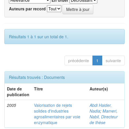
En order
Auteurs par record
Résultats 1 à 1 sur un total de 1.
précédente
1
suivante
Résultats trouvés : Documents
Date de
Titre
Auteur(s)
publication
2005
Valorisation de rejets
Abdi Haider,
solides d'industries
Nadia
;
Mameri,
agroalimentaires par voie
Nabil, Directeur
enzymatique
de thèse