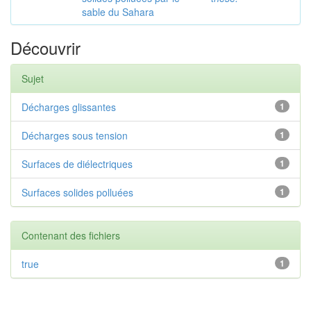
sable du Sahara
Découvrir
Sujet
Décharges glissantes
1
Décharges sous tension
1
Surfaces de diélectriques
1
Surfaces solides polluées
1
Contenant des fichiers
true
1