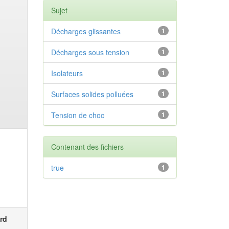
Sujet
Décharges glissantes
1
Décharges sous tension
1
Isolateurs
1
Surfaces solides polluées
1
Tension de choc
1
Contenant des fichiers
true
1
rd