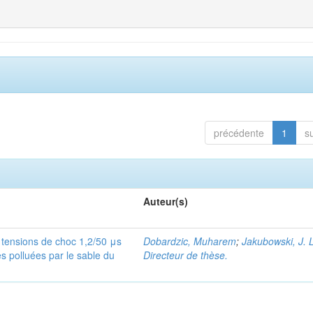
précédente
1
s
Auteur(s)
tensions de choc 1,2/50 μs
Dobardzic, Muharem
;
Jakubowski, J. L
es polluées par le sable du
Directeur de thèse.