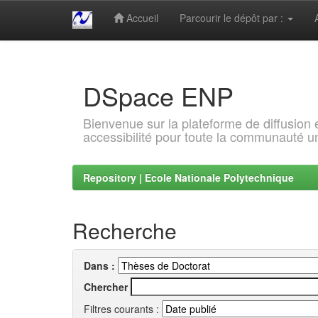
Accueil
Parcourir le dépôt par :
Skip
navigation
DSpace ENP
Bienvenue sur la plateforme de diffusion
accessibilité pour toute la communauté un
Repository | Ecole Nationale Polytechnique
Recherche
Dans :
Chercher
Filtres courants :