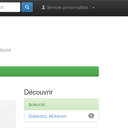
Services personnalisés :
leure
Découvrir
Auteur(e)
Dobardzic, Muharem
1