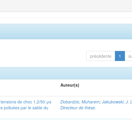
précédente
1
s
Auteur(s)
tensions de choc 1,2/50 μs
Dobardzic, Muharem
;
Jakubowski, J. L
es polluées par le sable du
Directeur de thèse.