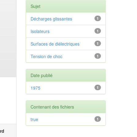
Sujet
Décharges glissantes
1
Isolateurs
1
Surfaces de diélectriques
1
Tension de choc
1
Date publié
1975
1
Contenant des fichiers
true
1
rd