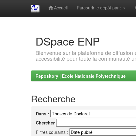
Accueil
Parcourir le dépôt par :
Skip
navigation
DSpace ENP
Bienvenue sur la plateforme de diffusion
accessibilité pour toute la communauté un
Repository | Ecole Nationale Polytechnique
Recherche
Dans :
Chercher
Filtres courants :