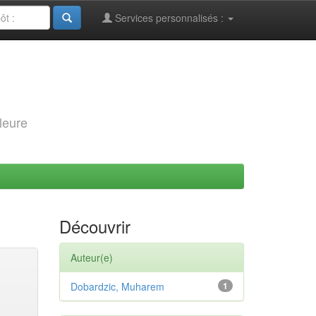
Services personnalisés :
leure
Découvrir
Auteur(e)
Dobardzic, Muharem
1