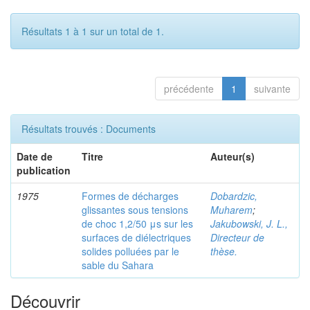
Résultats 1 à 1 sur un total de 1.
précédente
1
suivante
Résultats trouvés : Documents
Date de
Titre
Auteur(s)
publication
1975
Formes de décharges
Dobardzic,
glissantes sous tensions
Muharem
;
de choc 1,2/50 μs sur les
Jakubowski, J. L.,
surfaces de diélectriques
Directeur de
solides polluées par le
thèse.
sable du Sahara
Découvrir