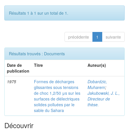
Résultats 1 à 1 sur un total de 1.
précédente
1
suivante
Résultats trouvés : Documents
Date de
Titre
Auteur(s)
publication
1975
Formes de décharges
Dobardzic,
glissantes sous tensions
Muharem
;
de choc 1,2/50 μs sur les
Jakubowski, J. L.,
surfaces de diélectriques
Directeur de
solides polluées par le
thèse.
sable du Sahara
Découvrir