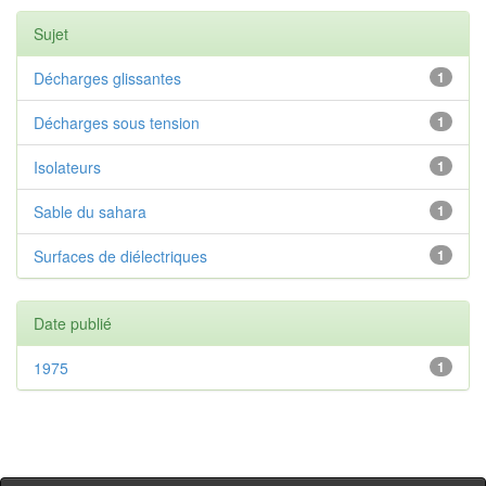
Sujet
Décharges glissantes
1
Décharges sous tension
1
Isolateurs
1
Sable du sahara
1
Surfaces de diélectriques
1
Date publié
1975
1