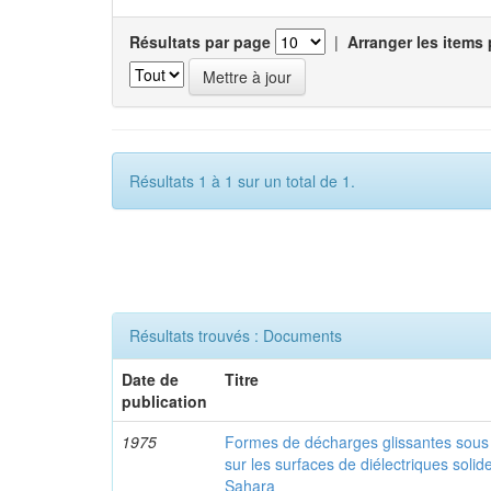
Résultats par page
|
Arranger les items 
Résultats 1 à 1 sur un total de 1.
Résultats trouvés : Documents
Date de
Titre
publication
1975
Formes de décharges glissantes sous 
sur les surfaces de diélectriques solid
Sahara