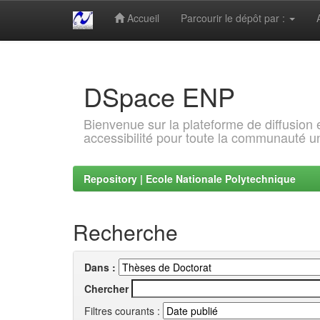
Accueil
Parcourir le dépôt par :
Skip
navigation
DSpace ENP
Bienvenue sur la plateforme de diffusion
accessibilité pour toute la communauté un
Repository | Ecole Nationale Polytechnique
Recherche
Dans :
Chercher
Filtres courants :