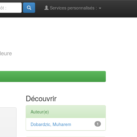
Services personnalisés :
leure
Découvrir
Auteur(e)
Dobardzic, Muharem
1