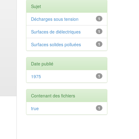
Sujet
Décharges sous tension
1
Surfaces de diélectriques
1
Surfaces solides polluées
1
Date publié
1975
1
Contenant des fichiers
true
1