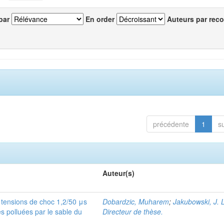
par
En order
Auteurs par reco
précédente
1
s
Auteur(s)
tensions de choc 1,2/50 μs
Dobardzic, Muharem
;
Jakubowski, J. L
es polluées par le sable du
Directeur de thèse.