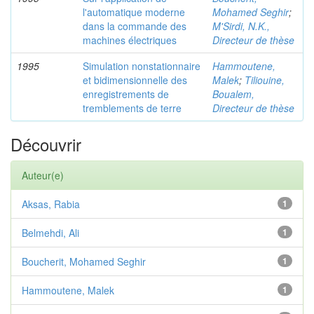
l'automatique moderne
Mohamed Seghir
;
dans la commande des
M'Sirdi, N.K.,
machines électriques
Directeur de thèse
1995
Simulation nonstationnaire
Hammoutene,
et bidimensionnelle des
Malek
;
Tiliouine,
enregistrements de
Boualem,
tremblements de terre
Directeur de thèse
Découvrir
Auteur(e)
Aksas, Rabia
1
Belmehdi, Ali
1
Boucherit, Mohamed Seghir
1
Hammoutene, Malek
1