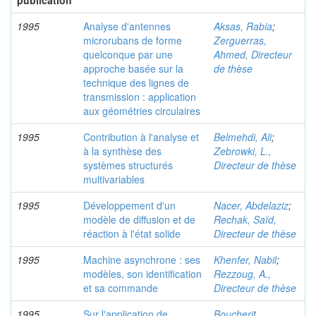
publication
1995
Analyse d'antennes
Aksas, Rabia
;
microrubans de forme
Zerguerras,
quelconque par une
Ahmed, Directeur
approche basée sur la
de thèse
technique des lignes de
transmission : application
aux géométries circulaires
1995
Contribution à l'analyse et
Belmehdi, Ali
;
à la synthèse des
Zebrowki, L.,
systèmes structurés
Directeur de thèse
multivariables
1995
Développement d'un
Nacer, Abdelaziz
;
modèle de diffusion et de
Rechak, Saïd,
réaction à l'état solide
Directeur de thèse
1995
Machine asynchrone : ses
Khenfer, Nabil
;
modèles, son identification
Rezzoug, A.,
et sa commande
Directeur de thèse
1995
Sur l'application de
Boucherit,