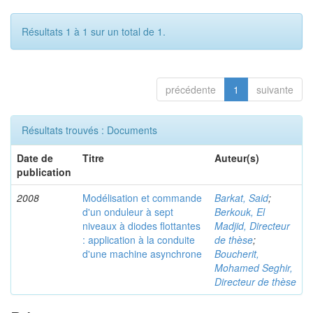
Résultats 1 à 1 sur un total de 1.
précédente
1
suivante
Résultats trouvés : Documents
Date de
Titre
Auteur(s)
publication
2008
Modélisation et commande
Barkat, Said
;
d'un onduleur à sept
Berkouk, El
niveaux à diodes flottantes
Madjid, Directeur
: application à la conduite
de thèse
;
d'une machine asynchrone
Boucherit,
Mohamed Seghir,
Directeur de thèse