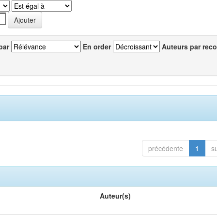
par
En order
Auteurs par reco
précédente
1
s
Auteur(s)