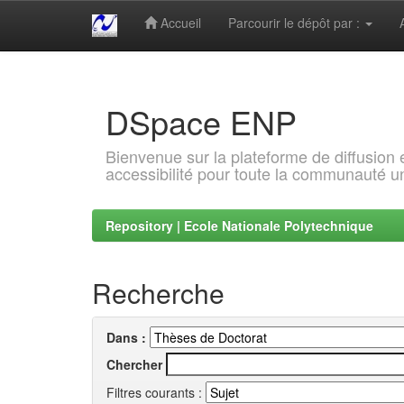
Accueil
Parcourir le dépôt par :
Skip
navigation
DSpace ENP
Bienvenue sur la plateforme de diffusion
accessibilité pour toute la communauté un
Repository | Ecole Nationale Polytechnique
Recherche
Dans :
Chercher
Filtres courants :