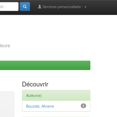
Services personnalisés :
leure
Découvrir
Auteur(e)
Bouzida, Ahcene
1